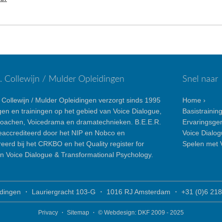
R. Collewijn / Mulder Opleidingen
Snel naar
 Collewijn / Mulder Opleidingen verzorgt sinds 1995
Home ›
gen en trainingen op het gebied van Voice Dialogue,
Basistrainin
coachen, Voicedrama en dramatechnieken. B.E.E.R.
Ervaringsger
geaccrediteerd door het NIP en Nobco en
Voice Dialogu
reerd bij het CRKBO en het Quality register for
Spelen met V
in Voice Dialogue & Transformational Psychology.
leidingen ・ Lauriergracht 103-G ・ 1016 RJ Amsterdam ・
+31 (0)6 218
Privacy
・
Sitemap
・ © Webdesign:
DKF
2009 - 2025