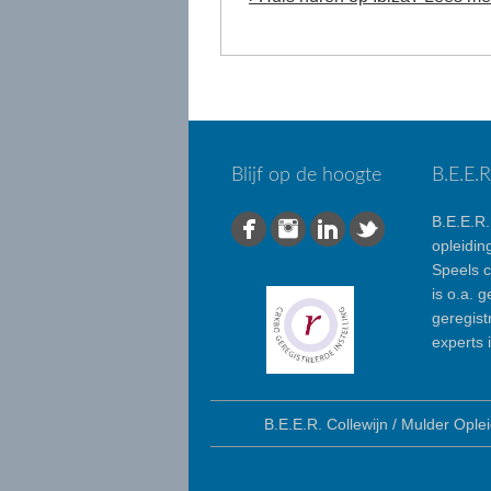
Blijf op de hoogte
B.E.E.
B.E.E.R.
opleidin
Speels 
is o.a. 
geregist
experts 
B.E.E.R. Collewijn / Mulder Op