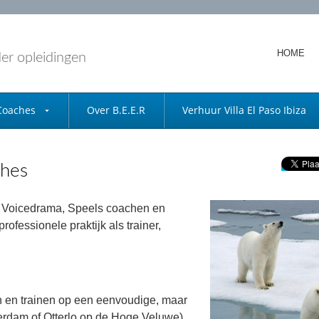
HOME
der opleidingen
Coaches
Over B.E.E.R
Verhuur Villa El Paso Ibiza
ches
, Voicedrama, Speels coachen en
rofessionele praktijk als trainer,
 en trainen op een eenvoudige, maar
terdam of Otterlo op de Hoge Veluwe).