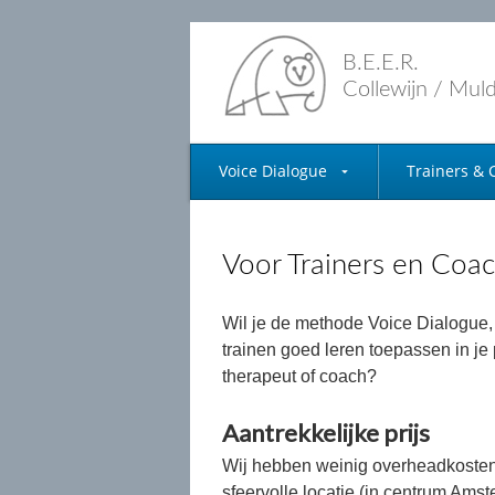
B.E.E.R.
Collewijn / Mul
Voice Dialogue
Trainers & 
Voor Trainers en Coa
Wil je de methode Voice Dialogue
trainen goed leren toepassen in je p
therapeut of coach?
Aantrekkelijke prijs
Wij hebben weinig overheadkosten
sfeervolle locatie (in centrum Ams