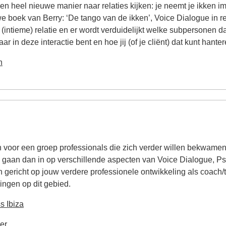
n heel nieuwe manier naar relaties kijken: je neemt je ikken im
we boek van Berry: ‘De tango van de ikken’, Voice Dialogue in r
e (intieme) relatie en er wordt verduidelijkt welke subpersonen d
 in deze interactie bent en hoe jij (of je cliënt) dat kunt hanter
n
en voor een groep professionals die zich verder willen bekwame
We gaan dan in op verschillende aspecten van Voice Dialogue,
gericht op jouw verdere professionele ontwikkeling als coach/th
ingen op dit gebied.
s Ibiza
er