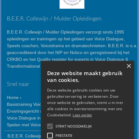
B.E.E.R. Collewijn / Mulder Opleidingen
B.E.E.R. Collewijn / Mulder Opleidingen verzorgt sinds 1995
opleidingen en trainingen op het gebied van Voice Dialogue,
Speels coachen, Voicedrama en dramatechnieken. B.E.E.R. is o.a.
geaccrediteerd door het NIP en Nobco en geregistreerd bij het
CRKBO en het Quality register for experts in Voice Dialogue &
×
Transformational Psychology.
Deze website maakt gebruik
van cookies.
Snel naar
Deze website gebruikt cookies om uw
gebruikerservaring te verbeteren. Door
Home ›
onze website te gebruiken, stemt u in met
Basistraining Voice Dialogue ›
alle cookies in overeenstemming met ons
Ervaringsgericht werken met Voice Dialogue ›
Cookiebeleid.
Lees verder
Voice Dialogue in relaties ›
Spelen met Voice Dialogue ›
STRIKT NOODZAKELIJK
PRESTATIE
B.E.E.R. Collewijn / Mulder Opleidingen ・ Lauriergracht 103-G