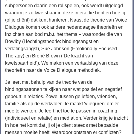
subpersonen daarin een rol spelen, ook wordt uitgelegd
waarom je zo kwetsbaar in deze interactie bent en hoe jij
(of je cliënt) dat kunt hanteren. Naast de theorie van Voice
Dialogue komen ook andere hedendaagse theorieën en
inzichten aan bod m.b.t. het thema – waaronder die van
Bowlby (Hechtingstheorie: bindingsangst en
verlatingsangst), Sue Johnson (Emotionally Focused
Therapy) en Brené Brown (‘De kracht van
kwetsbaarheid’). We maken een vertaalslag van deze
theorieën naar de Voice Dialogue methodiek.
Je leert met behulp van de theorie van de
bindingspatronen te kijken naar wat positief en negatief
gebeurt in relaties. Zowel tussen geliefden, vrienden,
familie als op de werkvloer. Je maakt 'vlieguren' om er
mee te werken. Je leert het toe te passen in coaching
(individueel en relatie) en mediation. Verder krijg je inzicht
in hoe het komt dat jij of je cliënt steeds met bepaalde
mensen moeite heeft. Waardoor ontstaan er conflicten?