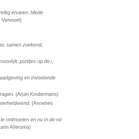
prettig ervaren. Mede
 Vervoort)
mooi, samen zoekend,
oonlijk, puntjes op de i,
raadgeving en invoelende
dragen.
(Arjan Kindermans)
 verhelderend.
(Annelies
t te ontmoeten en nu in de rol
arin Allersma)