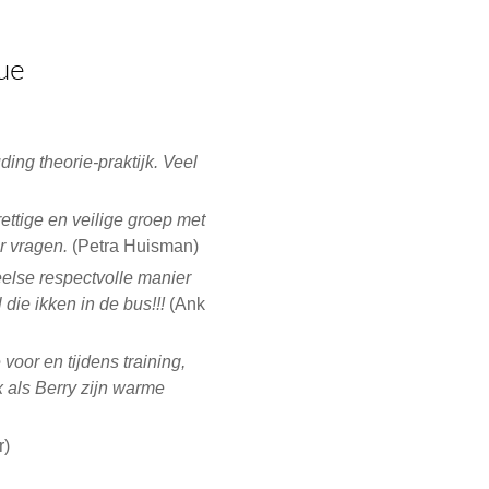
gue
ing theorie-praktijk. Veel
ettige en veilige groep met
r vragen.
(Petra Huisman)
eelse respectvolle manier
die ikken in de bus!!!
(Ank
voor en tijdens training,
 als Berry zijn warme
r)