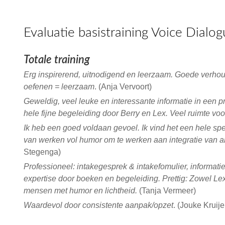
Evaluatie basistraining Voice Dialo
Totale training
Erg inspirerend, uitnodigend en leerzaam. Goede verhoud
oefenen = leerzaam
. (Anja Vervoort)
Geweldig, veel leuke en interessante informatie in een pr
hele fijne begeleiding door Berry en Lex. Veel ruimte voo
Ik heb een goed voldaan gevoel. Ik vind het een hele sp
van werken vol humor om te werken aan integratie van al 
Stegenga)
Professioneel: intakegesprek & intakefomulier, informatie 
expertise door boeken en begeleiding. Prettig: Zowel Lex
mensen met humor en lichtheid.
(Tanja Vermeer)
Waardevol door consistente aanpak/opzet
. (Jouke Kruije