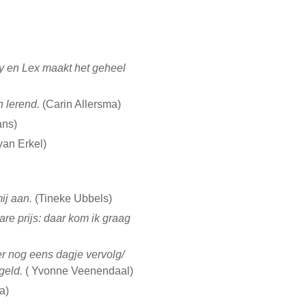
y en Lex maakt het geheel
 lerend.
(Carin Allersma)
ans)
van Erkel)
ij aan.
(Tineke Ubbels)
are prijs: daar kom ik graag
r nog eens dagje vervolg/
geld.
( Yvonne Veenendaal)
a)