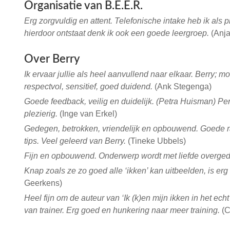
Organisatie van B.E.E.R.
Erg zorgvuldig en attent. Telefonische intake heb ik als 
hierdoor ontstaat denk ik ook een goede leergroep.
(Anja
Over Berry
Ik ervaar jullie als heel aanvullend naar elkaar. Berry; 
respectvol, sensitief, goed duidend.
(Ank Stegenga)
Goede feedback, veilig en duidelijk. (Petra Huisman) Pers
plezierig.
(Inge van Erkel)
Gedegen, betrokken, vriendelijk en opbouwend. Goede 
tips. Veel geleerd van Berry.
(Tineke Ubbels)
Fijn en opbouwend. Onderwerp wordt met liefde overge
Knap zoals ze zo goed alle ‘ikken’ kan uitbeelden, is erg
Geerkens)
Heel fijn om de auteur van ‘Ik (k)en mijn ikken in het ech
van trainer. Erg goed en hunkering naar meer training.
(C